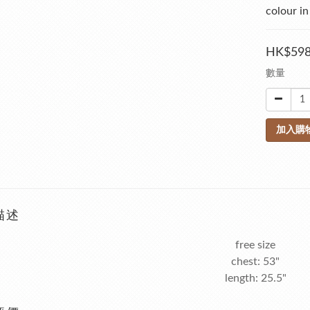
colour in
HK$598
數量
加入購
描述
free size
chest: 53"
length: 25.5"