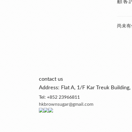
顧客
尚未有
contact us
Address: Flat A, 1/F Kar Treuk Buildi
Tel: +852 23966811
hkbrownsugar@gmail.com