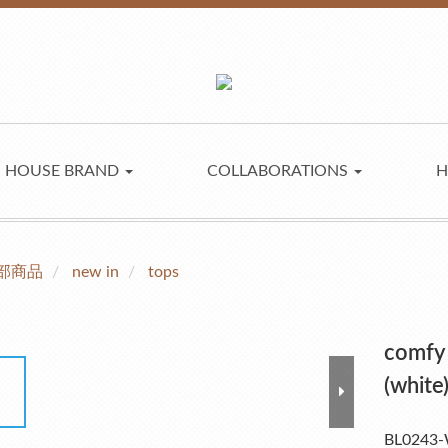
HOUSE BRAND
COLLABORATIONS
H
部商品
new in
tops
comfy 
(white
BL0243