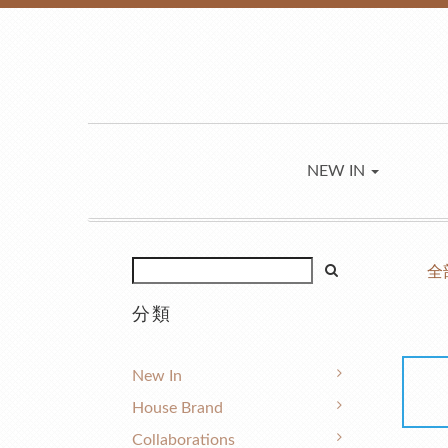
NEW IN
全
分類
New In
House Brand
Collaborations