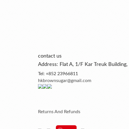
contact us
Address: Flat A, 1/F Kar Treuk Buildi
Tel: +852 23966811
hkbrownsugar@gmail.com
Returns And Refunds