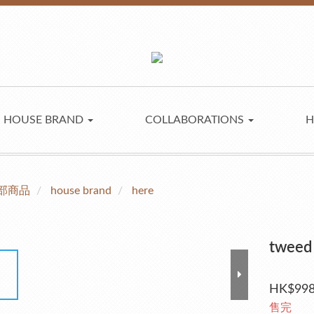
HOUSE BRAND
COLLABORATIONS
H
部商品
house brand
here
tweed
HK$998
售完