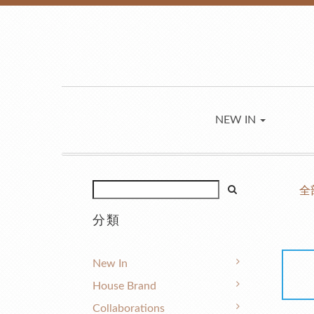
NEW IN
全
分類
New In
House Brand
Collaborations