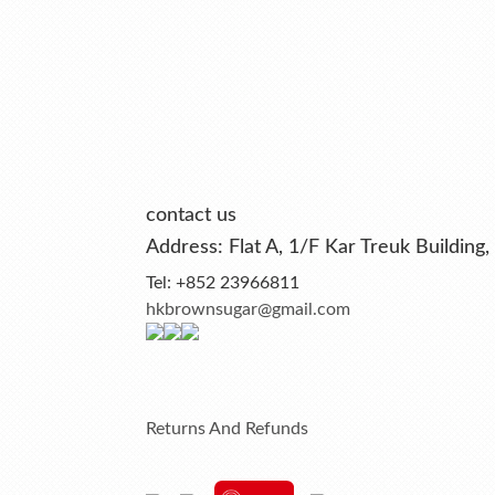
contact us
Address: Flat A, 1/F Kar Treuk Buildi
Tel: +852 23966811
hkbrownsugar@gmail.com
Returns And Refunds